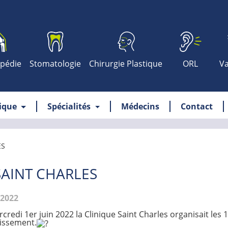
pédie
Stomatologie
Chirurgie Plastique
ORL
Va
nique
Spécialités
Médecins
Contact
ES
SAINT CHARLES
.2022
credi 1er juin 2022 la Clinique Saint Charles organisait les
lissement.