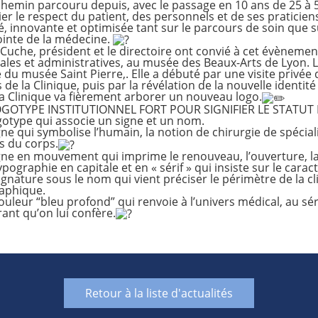
chemin parcouru depuis, avec le passage en 10 ans de 25 à
ier le respect du patient, des personnels et de ses praticien
é, innovante et optimisée tant sur le parcours de soin que su
ointe de la médecine.
Cuche, président et le directoire ont convié à cet évènemen
les et administratives, au musée des Beaux-Arts de Lyon. L
e du musée Saint Pierre,. Elle a débuté par une visite privée
 de la Clinique, puis par la révélation de la nouvelle identité 
la Clinique va fièrement arborer un nouveau logo.
GOTYPE INSTITUTIONNEL FORT POUR SIGNIFIER LE STATUT E
gotype qui associe un signe et un nom.
ne qui symbolise l’humain, la notion de chirurgie de spécial
s du corps.
gne en mouvement qui imprime le renouveau, l’ouverture, l
pographie en capitale et en « sérif » qui insiste sur le caractè
gnature sous le nom qui vient préciser le périmètre de la c
aphique.
uleur “bleu profond” qui renvoie à l’univers médical, au sér
ant qu’on lui confère.
Retour à la liste d'actualités