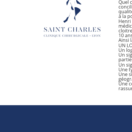
Quel 
concil
qualit
à la p
Henri 
médica
cloitr
10 ans
Ainsi 
UN LO
Un lo
Un sig
partie
Un si
Une ty
Une si
géogr
Une co
rassur