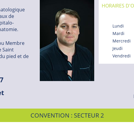
HORAIRES D'O
matologique
taux de
pitalo-
Lundi
anatomie.
Mardi
Mercredi
enou Membre
Jeudi
e Saint
 du pied et de
Vendredi
97
et
CONVENTION : SECTEUR 2