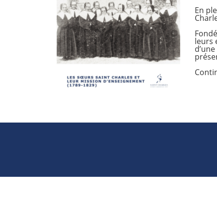
En ple
Charle
Fondée
leurs 
d’une 
préser
Contin