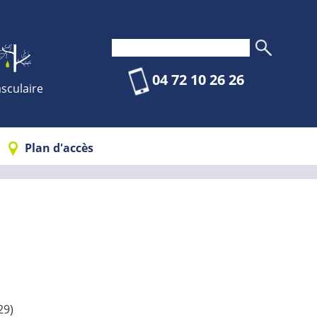
04 72 10 26 26
sculaire
Plan d'accès
29)