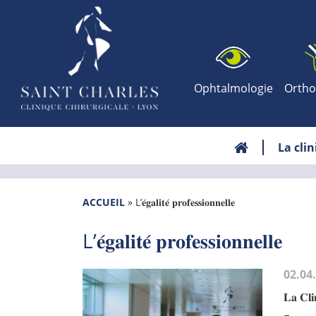
Ophtalmologie
Ortho
La cli
ACCUEIL
»
L’𝐞́𝐠𝐚𝐥𝐢𝐭𝐞́ 𝐩𝐫𝐨𝐟𝐞𝐬𝐬𝐢𝐨𝐧𝐧𝐞𝐥𝐥𝐞
L’𝐞́𝐠𝐚𝐥𝐢𝐭𝐞́ 𝐩𝐫𝐨𝐟𝐞𝐬𝐬𝐢𝐨𝐧𝐧𝐞𝐥𝐥𝐞
02.04
𝐋𝐚 𝐂𝐥𝐢𝐧