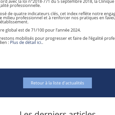
ord avec la loi n°2018-771 du 5 septembre 2018, la Clinique S
galité professionnelle.
sé de quatre indicateurs clés, cet index reflète notre enga
e milieu professionnel et à renforcer nos pratiques en faveur
 établissement.
re global est de 71/100 pour l’année 2024.
estons mobilisés pour progresser et faire de l’égalité prof
dien :
Plus de détail ici.
.
Retour à la liste d'actualités
Les derniers articles