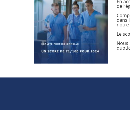
En acc
de l’é
Compo
dans l
notre
Le sco
Nous r
quoti