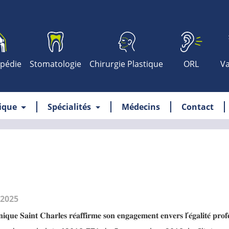
pédie
Stomatologie
Chirurgie Plastique
ORL
Va
nique
Spécialités
Médecins
Contact
.2025
𝐢𝐪𝐮𝐞 𝐒𝐚𝐢𝐧𝐭 𝐂𝐡𝐚𝐫𝐥𝐞𝐬 𝐫𝐞́𝐚𝐟𝐟𝐢𝐫𝐦𝐞 𝐬𝐨𝐧 𝐞𝐧𝐠𝐚𝐠𝐞𝐦𝐞𝐧𝐭 𝐞𝐧𝐯𝐞𝐫𝐬 𝐥’𝐞́𝐠𝐚𝐥𝐢𝐭𝐞́ 𝐩𝐫𝐨𝐟𝐞