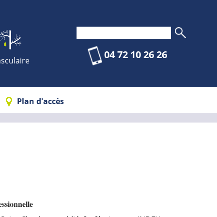
04 72 10 26 26
sculaire
Plan d'accès
𝐬𝐬𝐢𝐨𝐧𝐧𝐞𝐥𝐥𝐞