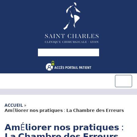
ACCUEIL
»
𝗔𝗺É𝗹𝗶𝗼𝗿𝗲𝗿 𝗻𝗼𝘀 𝗽𝗿𝗮𝘁𝗶𝗾𝘂𝗲𝘀 : 𝗟𝗮 𝗖𝗵𝗮𝗺𝗯𝗿𝗲 𝗱𝗲𝘀 𝗘𝗿𝗿𝗲𝘂𝗿𝘀
𝗔𝗺É𝗹𝗶𝗼𝗿𝗲𝗿 𝗻𝗼𝘀 𝗽𝗿𝗮𝘁𝗶𝗾𝘂𝗲𝘀 :
𝗟𝗮 𝗖𝗵𝗮𝗺𝗯𝗿𝗲 𝗱𝗲𝘀 𝗘𝗿𝗿𝗲𝘂𝗿𝘀