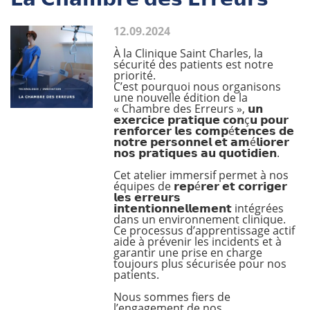
12.09.2024
À la Clinique Saint Charles, la
sécurité des patients est notre
priorité.
C’est pourquoi nous organisons
une nouvelle édition de la
« Chambre des Erreurs », 𝘂𝗻
𝗲𝘅𝗲𝗿𝗰𝗶𝗰𝗲 𝗽𝗿𝗮𝘁𝗶𝗾𝘂𝗲 𝗰𝗼𝗻ç𝘂 𝗽𝗼𝘂𝗿
𝗿𝗲𝗻𝗳𝗼𝗿𝗰𝗲𝗿 𝗹𝗲𝘀 𝗰𝗼𝗺𝗽é𝘁𝗲𝗻𝗰𝗲𝘀 𝗱𝗲
𝗻𝗼𝘁𝗿𝗲 𝗽𝗲𝗿𝘀𝗼𝗻𝗻𝗲𝗹 𝗲𝘁 𝗮𝗺é𝗹𝗶𝗼𝗿𝗲𝗿
𝗻𝗼𝘀 𝗽𝗿𝗮𝘁𝗶𝗾𝘂𝗲𝘀 𝗮𝘂 𝗾𝘂𝗼𝘁𝗶𝗱𝗶𝗲𝗻.
Cet atelier immersif permet à nos
équipes de 𝗿𝗲𝗽é𝗿𝗲𝗿 𝗲𝘁 𝗰𝗼𝗿𝗿𝗶𝗴𝗲𝗿
𝗹𝗲𝘀 𝗲𝗿𝗿𝗲𝘂𝗿𝘀
𝗶𝗻𝘁𝗲𝗻𝘁𝗶𝗼𝗻𝗻𝗲𝗹𝗹𝗲𝗺𝗲𝗻𝘁 intégrées
dans un environnement clinique.
Ce processus d’apprentissage actif
aide à prévenir les incidents et à
garantir une prise en charge
toujours plus sécurisée pour nos
patients.
Nous sommes fiers de
l’engagement de nos