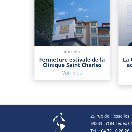
30.07.2026
Fermeture estivale de la
La 
Clinique Saint Charles
a
Voir plus
25 rue de Flesselles
69283 LYON cedex 0
Tél. : 04 72 10 26 26