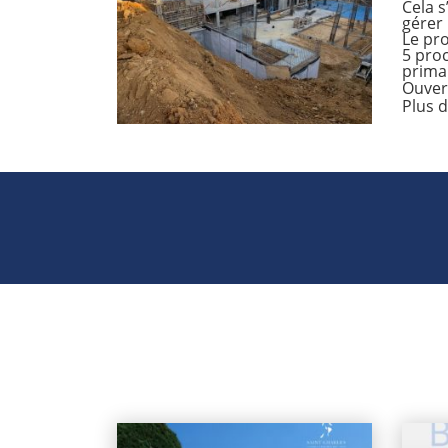
Cela s
gérer 
Le pro
5 proc
primai
Ouvert
Plus d