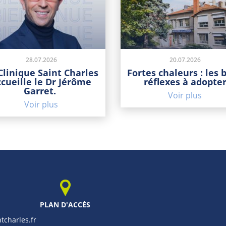
28.07.2026
20.07.2026
Clinique Saint Charles
Fortes chaleurs : les 
ccueille le Dr Jérôme
réflexes à adopte
Garret.
Voir plus
Voir plus
1
PLAN D'ACCÈS
tcharles.fr