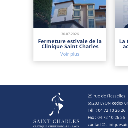
30.07.2026
Fermeture estivale de la
La 
Clinique Saint Charles
a
Voir plus
25 rue de Flesselles
69283 LYON cedex 0
Tél. : 04 72 10 26 26
Fax : 04 72 10 26 36
contact@cliniquesain